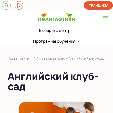
ФРАНШИЗА
Выберите центр
Выберите центр
Показать на карте
Программы обучения
Выбрать другой город
/
/
Полиглотики™
Английский язык
Английский клуб-сад
Английский клуб-
сад