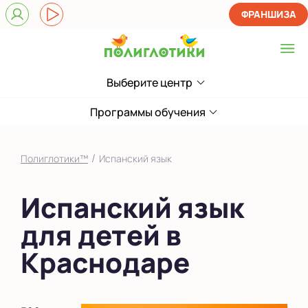
ФРАНШИЗА
Выберите центр
Выберите центр
Показать на карте
Программы обучения
Выбрать другой город
/
Полиглотики™
Испанский язык
Испанский язык
для детей в
Краснодаре