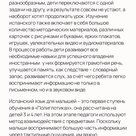
разнообразным, дети переключаются с одной
задачи на другу, и в результате совсем не устают, а
наоборот хотят продолжать урок. Изучение
испанского также включает в себя большое
количество методических материалов, различных
карточек с рисунками и буквами, ярких плакатов,
игрушек, увлекательных видео и аудиоматериалов.
В процессе работы дети развивают все
необходимые навыки для успешного владения
иностранным: у них формируется грамотная речь,
улучшается память, как следствие – словарный
запас, развивается слух, за счёт чего ребята легко
воспринимают информацию не только в
письменном, но и в звуковом виде.
Испанский язык для малышей – это первая ступень
обучения в «Полиглотиках», она рассчитана на
детей 3 и 4 лет. На этом этапе педагоги используют
метод взаимодействия с предметами. Поскольку
малыши воспринимают большую часть информации
через тактильные ощущения, им важно