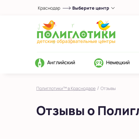
Краснодар
Выберите центр
Выберите центр
Показать на карте
Выбрать другой город
Английский
Немецкий
/
Полиглотики™ в Краснодаре
Отзывы
Отзывы о Полиг