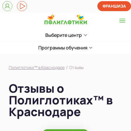
ФРАНШИЗА
Выберите центр
Выберите центр
Показать на карте
Программы обучения
Выбрать другой город
/
Полиглотики™ в Краснодаре
Отзывы
Отзывы о
Полиглотиках™ в
Краснодаре